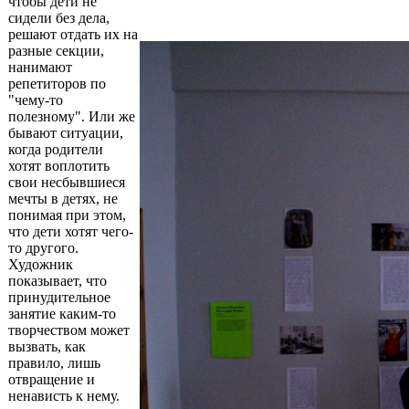
чтобы дети не
сидели без дела,
решают отдать их на
разные секции,
нанимают
репетиторов по
"чему-то
полезному". Или же
бывают ситуации,
когда родители
хотят воплотить
свои несбывшиеся
мечты в детях, не
понимая при этом,
что дети хотят чего-
то другого.
Художник
показывает, что
принудительное
занятие каким-то
творчеством может
вызвать, как
правило, лишь
отвращение и
ненависть к нему.