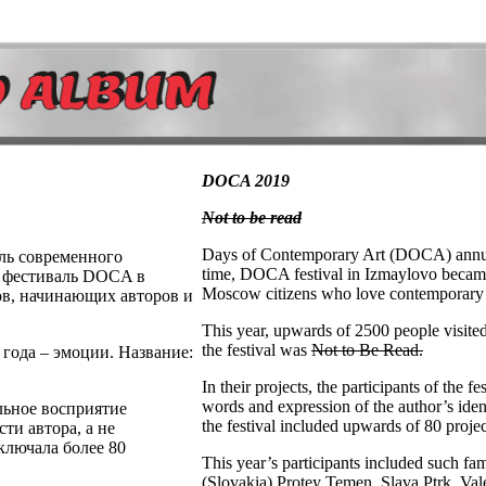
DOCA 2019
Not to be read
Days of Contemporary Art (DOCA) annual
аль современного
time, DOCA festival in Izmaylovo became t
аз фестиваль DOCA в
Moscow citizens who love contemporary 
ов, начинающих авторов и
This year, upwards of 2500 people visited 
the festival was
Not to Be Read.
 года – эмоции. Название:
In their projects, the participants of the 
words and expression of the author’s iden
льное восприятие
the festival included upwards of 80 projec
ти автора, а не
ключала более 80
This year’s participants included such f
(Slovakia),Protey Temen, Slava Ptrk, Va