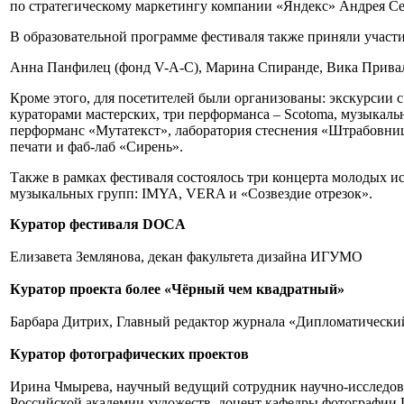
по стратегическому маркетингу компании «Яндекс» Андрея С
В образовательной программе фестиваля также приняли участ
Анна Панфилец (фонд V-A-C), Марина Спиранде, Вика Привал
Кроме этого, для посетителей были организованы: экскурсии 
кураторами мастерских, три перформанса – Scotoma, музыкал
перформанс «Мутатекст», лаборатория стеснения «Штрабовниц
печати и фаб-лаб «Сирень».
Также в рамках фестиваля состоялось три концерта молодых и
музыкальных групп: IMYA, VERA и «Созвездие отрезок».
Куратор фестиваля DOCA
Елизавета Землянова, декан факультета дизайна ИГУМО
Куратор проекта более «Чёрный чем квадратный»
Барбара Дитрих, Главный редактор журнала «Дипломатический
Куратор фотографических проектов
Ирина Чмырева, научный ведущий сотрудник научно-исследов
Российской академии художеств, доцент кафедры фотографи