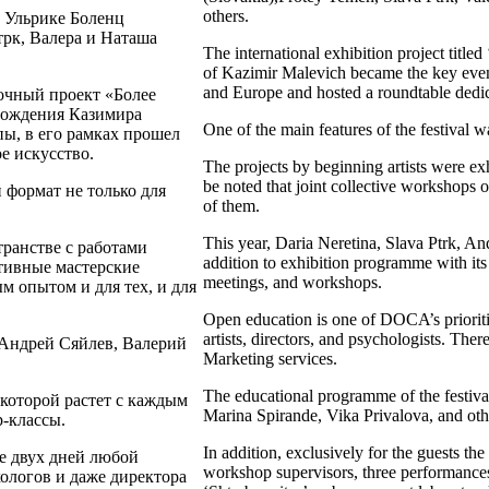
others.
к Ульрике Боленц
трк, Валера и Наташа
The international exhibition project tit
of Kazimir Malevich became the key even
and Europe and hosted a roundtable dedic
чный проект «Более
рождения Казимира
One of the main features of the festival w
ы, в его рамках прошел
е искусство.
The projects by beginning artists were ex
be noted that joint collective workshops o
 формат не только для
of them.
This year, Daria Neretina, Slava Ptrk, A
ранстве с работами
addition to exhibition programme with its a
тивные мастерские
meetings, and workshops.
м опытом и для тех, и для
Open education is one of DOCA’s prioriti
artists, directors, and psychologists. Th
 Андрей Сяйлев, Валерий
Marketing services.
The educational programme of the festiva
которой растет с каждым
Marina Spirande, Vika Privalova, and oth
р-классы.
In addition, exclusively for the guests th
е двух дней любой
workshop supervisors, three performance
ологов и даже директора