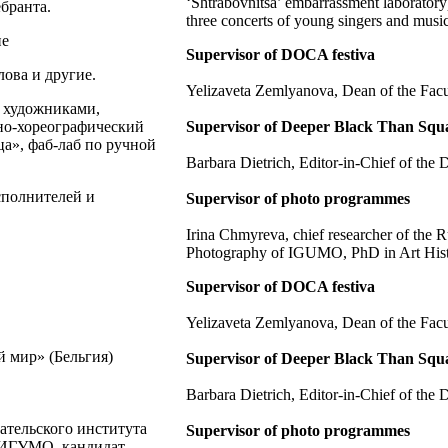
‘Shtrabovnitsa’ embarrassment laboratory),
ебранта.
three concerts of young singers and mu
ие
Supervisor of DOCA festiva
ова и другие.
Yelizaveta Zemlyanova, Dean of the Fa
с художниками,
ьно-хореографический
Supervisor of Deeper Black Than Squ
а», фаб-лаб по ручной
Barbara Dietrich, Editor-in-Chief of th
сполнителей и
Supervisor of photo programmes
Irina Chmyreva, chief researcher of the 
Photography of IGUMO, PhD in Art His
Supervisor of DOCA festiva
Yelizaveta Zemlyanova, Dean of the Fa
 мир» (Бельгия)
Supervisor of Deeper Black Than Squ
Barbara Dietrich, Editor-in-Chief of th
ательского института
Supervisor of photo programmes
и ИГУМО, кандидат