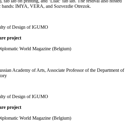
 fab lab on printing, and ‘Lilac’ fab lab. The festival also hosted
sic bands: IMYA, VERA, and Sozvezdie Otrezok.
culty of Design of IGUMO
are project
e Diplomatic World Magazine (Belgium)
Russian Academy of Arts, Associate Professor of the Department of
tory
culty of Design of IGUMO
are project
e Diplomatic World Magazine (Belgium)