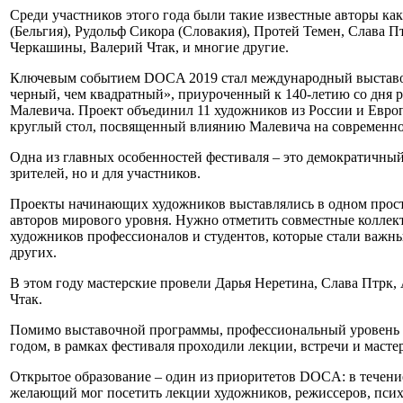
Среди участников этого года были такие известные авторы ка
(Бельгия), Рудольф Сикора (Словакия), Протей Темен, Слава П
Черкашины, Валерий Чтак, и многие другие.
Ключевым событием DOCA 2019 стал международный выставо
черный, чем квадратный», приуроченный к 140-летию со дня 
Малевича. Проект объединил 11 художников из России и Европ
круглый стол, посвященный влиянию Малевича на современно
Одна из главных особенностей фестиваля – это демократичный
зрителей, но и для участников.
Проекты начинающих художников выставлялись в одном прост
авторов мирового уровня. Нужно отметить совместные коллек
художников профессионалов и студентов, которые стали важны
других.
В этом году мастерские провели Дарья Неретина, Слава Птрк,
Чтак.
Помимо выставочной программы, профессиональный уровень 
годом, в рамках фестиваля проходили лекции, встречи и масте
Открытое образование – один из приоритетов DOCA: в течени
желающий мог посетить лекции художников, режиссеров, псих