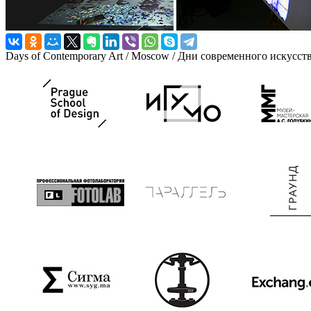
Days of Contemporary Art / Moscow / Дни современного искусст