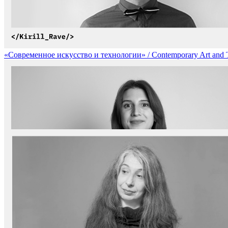
«Современное искусство и технологии» / Contemporary Art and 
«Биомимикрия и генеративное проектирование» / Biomimicry an