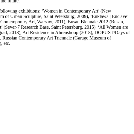
 the future.
 following exhibitions: ‘Women in Contemporary Art’ (New
um of Urban Sculpture, Saint Petersburg, 2009), ‘Enklawa | Enclave’
r Contemporary Art, Warsaw, 2011), Busan Biennale 2012 (Busan,
st’ (Sever-7 Research Base, Saint Petersburg, 2015), ‘All Women are
grad, 2018), Art Residence in Ahrenshoop (2018), DOPUST/Days of
, Russian Contemporary Art Triennale (Garage Museum of
 etc.