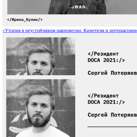
«Утопия в неустойчивом равновесии. Кинетизм и интерактивность» 
Участник арт-резиденции DOCA-2021 Сергей Потеряев / Particip