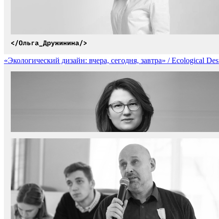
«Экологический дизайн: вчера, сегодня, завтра» / Ecological Des
«Горизонт дизайна 2050: устойчивое развитие для успешного буду