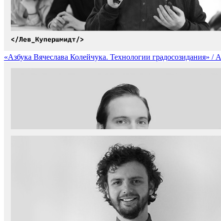
«Азбука Вячеслава Колейчука. Технологии градосозидания» / ABCD
«Аспект человеческого вне человеческих контекстов» / Human 