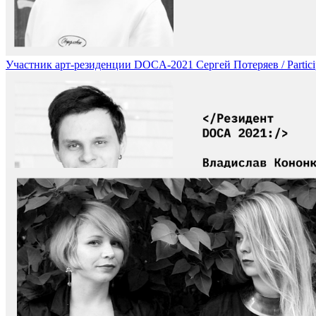
Участник арт-резиденции DOCA-2021 Сергей Потеряев / Particip
Участник арт-резиденции DOCA-2021 Влад Кононков / Participa