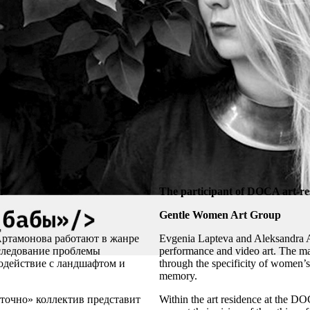
ы"
The participant of DOCA art-r
Gentle Women Art Group
ртамонова работают в жанре
Evgenia Lapteva and Aleksandra Ar
сследование проблемы
performance and video art. The mai
модействие с ландшафтом и
through the specificity of women’s
memory.
точно» коллектив представит
Within the art residence at the DO