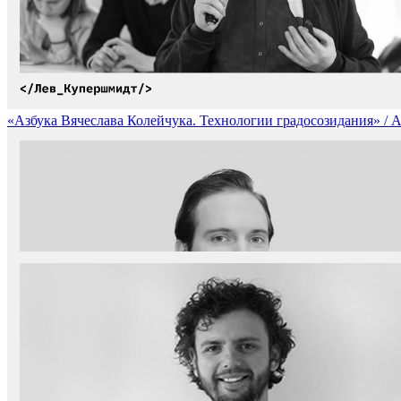
«Азбука Вячеслава Колейчука. Технологии градосозидания» / ABCD
«Аспект человеческого вне человеческих контекстов» / Human 