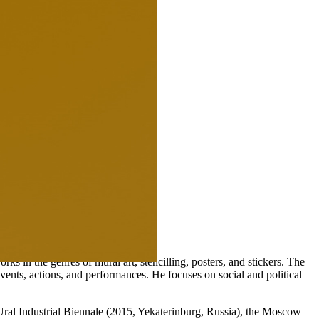
works in the genres of mural art, stencilling, posters, and stickers. The
n events, actions, and performances. He focuses on social and political
e Ural Industrial Biennale (2015, Yekaterinburg, Russia), the Moscow