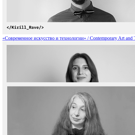
«Современное искусство и технологии» / Contemporary Art and 
«Биомимикрия и генеративное проектирование» / Biomimicry an