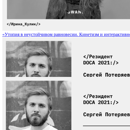
«Утопия в неустойчивом равновесии. Кинетизм и интерактивность» 
Участник арт-резиденции DOCA-2021 Сергей Потеряев / Particip