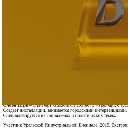
Слава Птрк
– стрит-арт художник. Работает в мурал-арт, с тр
Создает инсталляции, занимается городскими интервенциями,
Специализируется на социальных и политических темах.
Участник Уральской Индустриальной Биеннале (2015, Екатерин