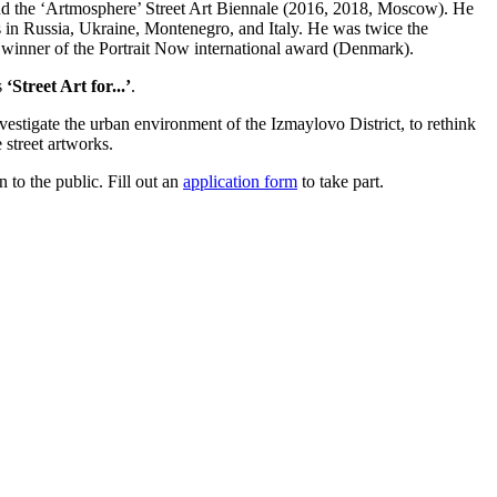
nd the ‘Artmosphere’ Street Art Biennale (2016, 2018, Moscow). He
ies in Russia, Ukraine, Montenegro, and Italy. He was twice the
 winner of the Portrait Now international award (Denmark).
s
‘Street Art for...’
.
vestigate the urban environment of the Izmaylovo District, to rethink
e street artworks.
 to the public. Fill out an
application form
to take part.