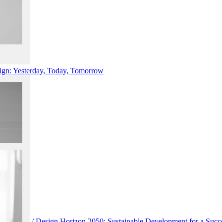
ign: Yesterday, Today, Tomorrow
щего» / Design Horizon 2050: Sustainable Development for a Succe