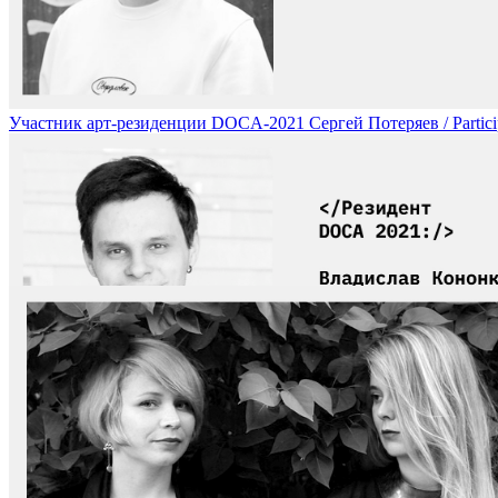
Участник арт-резиденции DOCA-2021 Сергей Потеряев / Particip
Участник арт-резиденции DOCA-2021 Влад Кононков / Participa