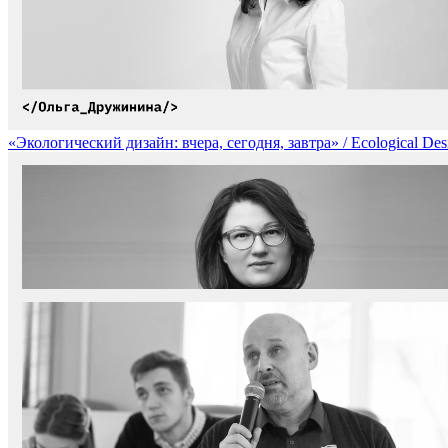
«Экологический дизайн: вчера, сегодня, завтра» / Ecological Des
«Горизонт дизайна 2050: устойчивое развитие для успешного буду