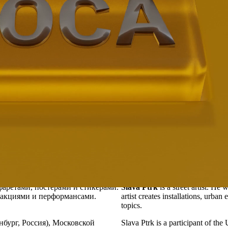
афаретами, постерами и стикерами.
Slava Ptrk
is a street artist. He 
 акциями и перформансами.
artist creates installations, urba
topics.
бург, Россия), Московской
Slava Ptrk is a participant of th