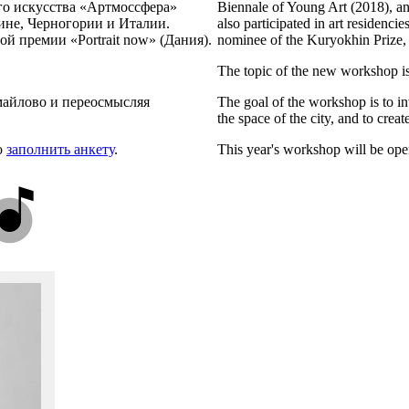
ого искусства «Артмоссфера»
Biennale of Young Art (2018), a
аине, Черногории и Италии.
also participated in art residenc
 премии «Portrait now» (Дания).
nominee of the Kuryokhin Prize,
The topic of the new workshop i
майлово и переосмысляя
The goal of the workshop is to in
the space of the city, and to creat
о
заполнить анкету
.
This year's workshop will be open