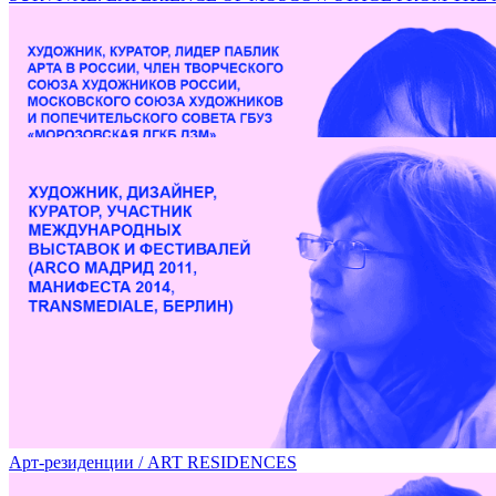
Лекция Марины Звягинцевой в рамках фестиваля DOCA /
Арт-резиденции / ART RESIDENCES