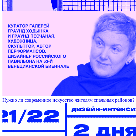
Работы Ани Жёлудь на DOCA / ANYA ZHYOLUD’S WORKS 
Нужно ли современное искусство жителям спальных райо