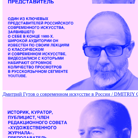
Переломные 80-е российского совриска / EIGHTIES: TH
Дмитрий Гутов о современном искусстве в России / DM