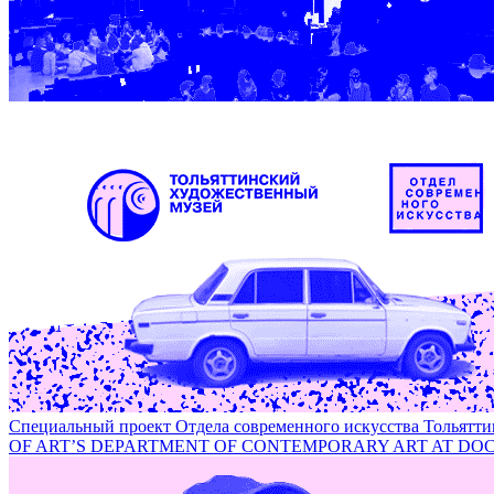
Лаборатория самозванства на фестивале DOCA-2018 / IMPO
Специальный проект Отдела современного искусства Толья
OF ART’S DEPARTMENT OF CONTEMPORARY ART AT DOC