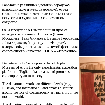
Работая на различных уровнях (городском,
всероссийском и международном), отдел
создает дискурс вокруг роли современного
искусства и художника в современном
обществе.
ОСИ представляет выставочный проект
молодых художников Тольятти (Нина
Москалева, Таня Чинарева, Варвара Горбунова,
Лёша Здравствуй, арт-группа «Кирка»),
которые объединены главной темой фестиваля
современного искусства DOCA – «Временно».
Department of Contemporary Art of Togliatti
Museum of Art is the only experimental exposition
platform in Togliatti that creates and promotes
contemporary art in the city.
The department works on different levels (city,
Russian, and international) and creates discourse
around the role of contemporary art and artist in the
modern world.
The department presents an exhibition project of