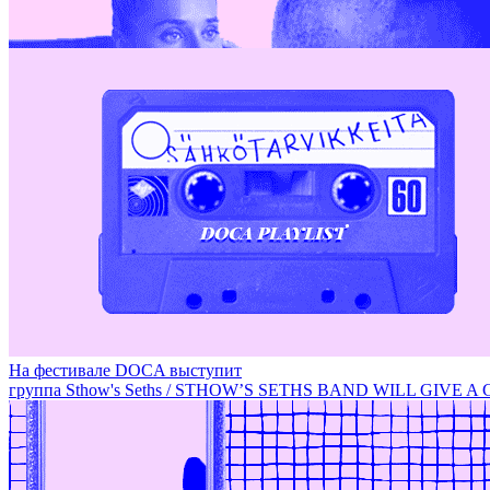
Фарфоровые инсталляции Дарьи Неретиной / PORCELAIN
На фестивале DOCA выступит
группа Sthow's Seths / STHOW’S SETHS BAND WILL GIVE 