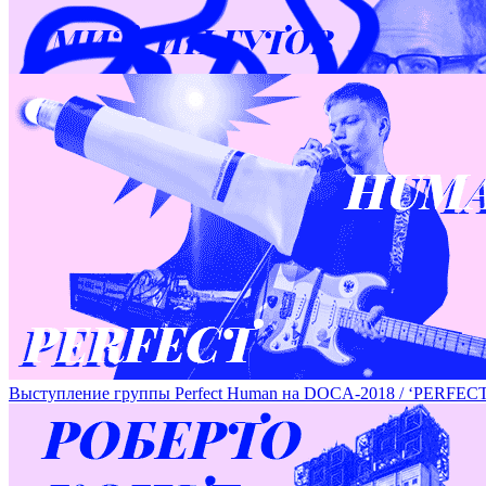
Серия работ Дмитрия Гутова на DOCA-2018 / SERIES OF 
Выступление группы Perfeсt Human на DOCA-2018 / ‘PE