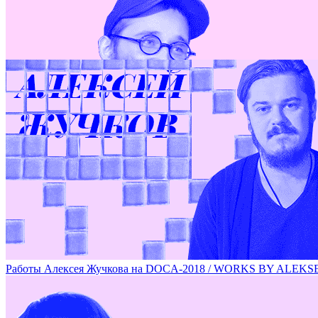
Специальный проект художника Валерия Чтака / ARTIST V
Работы Алексея Жучкова на DOCA-2018 / WORKS BY ALE