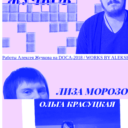
Специальный проект художника Валерия Чтака / ARTIST V
Работы Алексея Жучкова на DOCA-2018 / WORKS BY ALE