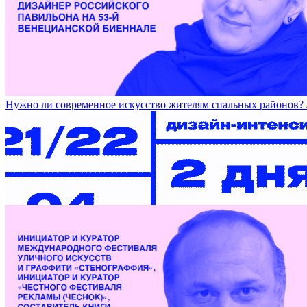
Работы Ани Жёлудь на DOCA / ANYA ZHYOLUD’S WORKS 
Нужно ли современное искусство жителям спальных райо