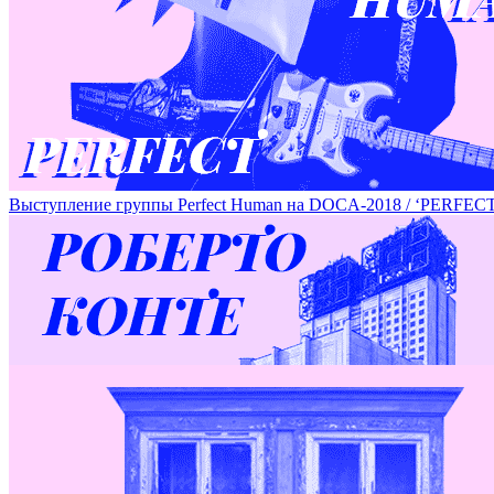
Серия работ Дмитрия Гутова на DOCA-2018 / SERIES OF 
Выступление группы Perfeсt Human на DOCA-2018 / ‘PE