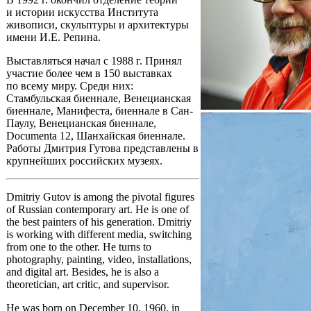
и истории искусства Института
живописи, скульптуры и архитектуры
имени И.Е. Репина.
Выставляться начал с 1988 г. Принял
участие более чем в 150 выставках
по всему миру. Среди них:
Стамбульская биеннале, Венецианская
биеннале, Манифеста, биеннале в Сан-
Паулу, Венецианская биеннале,
Doсumenta 12, Шанхайская биеннале.
Работы Дмитрия Гутова представлены в
крупнейших российских музеях.
Dmitriy Gutov is among the pivotal figures
of Russian contemporary art. He is one of
the best painters of his generation. Dmitriy
is working with different media, switching
from one to the other. He turns to
photography, painting, video, installations,
and digital art. Besides, he is also a
theoretician, art critic, and supervisor.
He was born on December 10, 1960, in