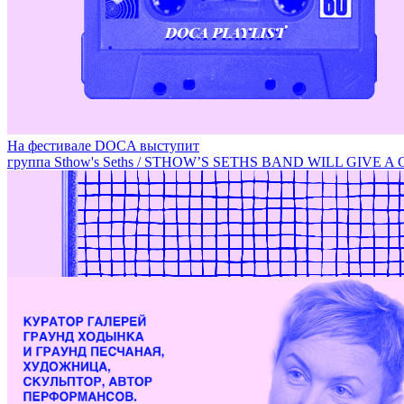
Фарфоровые инсталляции Дарьи Неретиной / PORCELAIN
На фестивале DOCA выступит
группа Sthow's Seths / STHOW’S SETHS BAND WILL GIVE 