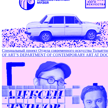
Лаборатория самозванства на фестивале DOCA-2018 / IMPO
Специальный проект Отдела современного искусства Толья
OF ART’S DEPARTMENT OF CONTEMPORARY ART AT DOC