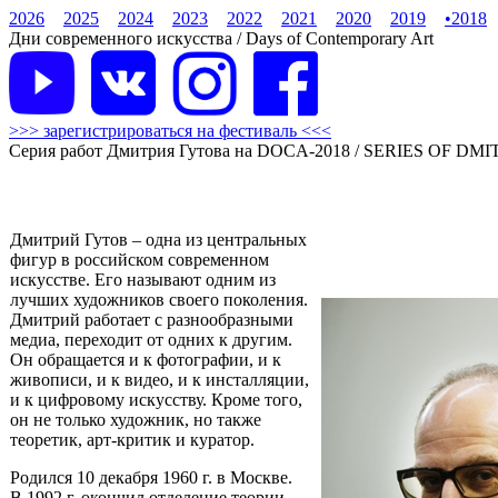
2026
2025
2024
2023
2022
2021
2020
2019
•
2018
Дни современного искусства / Days of Contemporary Art
>>> зарегистрироваться на фестиваль <<<
Серия работ Дмитрия Гутова на DOCA-2018 / SERIES OF 
Дмитрий Гутов – одна из центральных
фигур в российском современном
искусстве. Его называют одним из
лучших художников своего поколения.
Дмитрий работает с разнообразными
медиа, переходит от одних к другим.
Он обращается и к фотографии, и к
живописи, и к видео, и к инсталляции,
и к цифровому искусству. Кроме того,
он не только художник, но также
теоретик, арт-критик и куратор.
Родился 10 декабря 1960 г. в Москве.
В 1992 г. окончил отделение теории