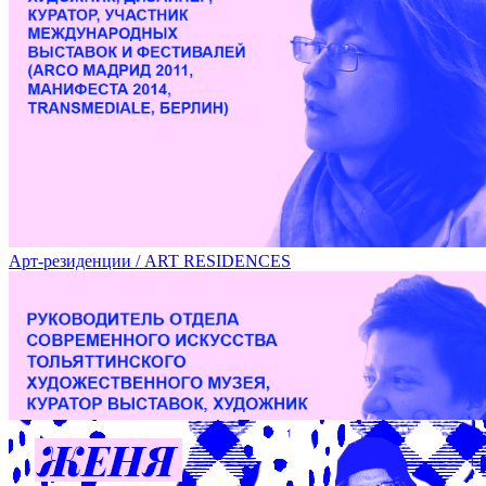
Лекция Марины Звягинцевой в рамках фестиваля DOCA /
Арт-резиденции / ART RESIDENCES