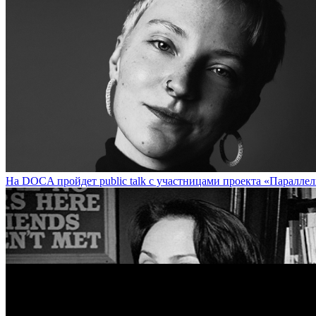
Стрит-арт-художник Udmurt (Екатеринбург) представит экспозицию
На DOCA пройдет public talk с участницами проекта «Параллель» / 