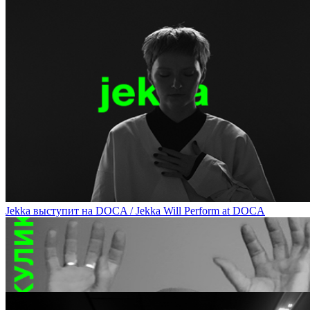
Скульптор Гурген Петросян сравнит современное и античное восп
Corporality at DOCA
Jekka выступит на DOCA / Jekka Will Perform at DOCA