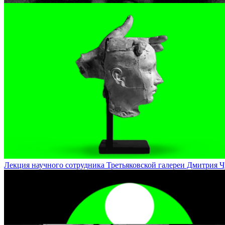
Лекция-полилог о поэзии Марины Цветаевой / Polylogue Lecture 
Лекция научного сотрудника Третьяковской галереи Дмитрия Чудин