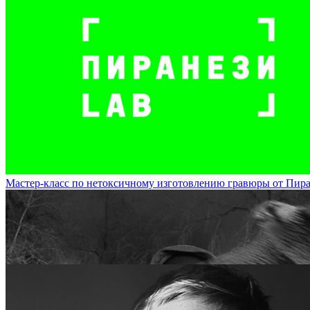
Художник Маша Иванова представит на DOCA экспозицию из картин и
DOCA
Мастер-класс по нетоксичному изготовлению гравюры от Пиране