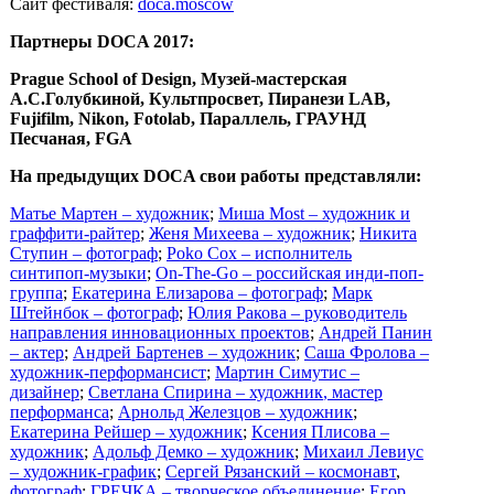
Сайт фестиваля:
doca.moscow
Партнеры DOCA 2017:
Prague School of Design, Музей-мастерская
А.С.Голубкиной, Культпросвет, Пиранези LAB,
Fujifilm, Nikon, Fotolab, Параллель, ГРАУНД
Песчаная, FGA
На предыдущих DOCA свои работы представляли:
Матье Мартен – художник
;
Миша Most – художник и
граффити-райтер
;
Женя Михеева – художник
;
Никита
Ступин – фотограф
;
Poko Cox – исполнитель
синтипоп-музыки
;
On-The-Go – российская инди-поп-
группа
;
Екатерина Елизарова – фотограф
;
Марк
Штейнбок – фотограф
;
Юлия Ракова – руководитель
направления инновационных проектов
;
Андрей Панин
– актер
;
Андрей Бартенев – художник
;
Саша Фролова –
художник-перформансист
;
Мартин Симутис –
дизайнер
;
Светлана Спирина – художник
, мастер
перформанса
;
Арнольд Железцов – художник
;
Екатерина Рейшер – художник
;
Ксения Плисова –
художник
;
Адольф Демко – художник
;
Михаил Левиус
– художник-график
;
Сергей Рязанский – космонавт
,
фотограф
;
ГРЕЧКА – творческое объединение
;
Егор