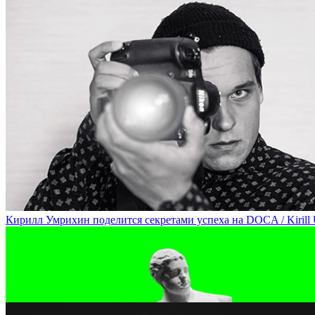
Алиса Таежная расскажет о концептуальных героях современного 
Кирилл Умрихин поделится секретами успеха на DOCA / Kirill Um