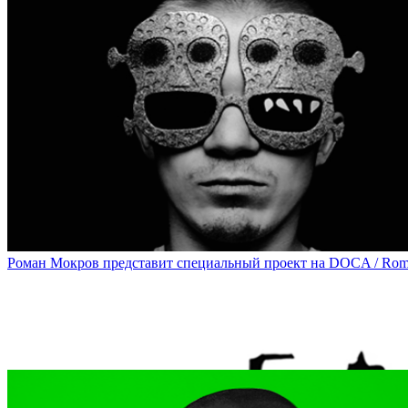
На DOCA состоится моноспектакль Ксении Деменковой с перф
Poetical Show with PoemaTheatre Performance and Clothes by VI
Роман Мокров представит специальный проект на DOCA / Roman 