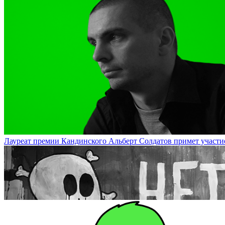
На DOCA будут показаны документации проектов арт-группы «Куд
Лауреат премии Кандинского Альберт Солдатов примет участие в 