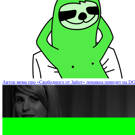
Известный художник Валерий Чтак представит экспозицию на DO
Автор мема про «Свободного от Забот» ленивца приедет на DOCA