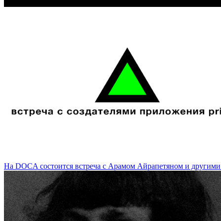
«Место преступления» часть 2 от арт-центра "Полиграфический Цех
На DOCA состоится встреча с Арамом Айрапетяном и другими с