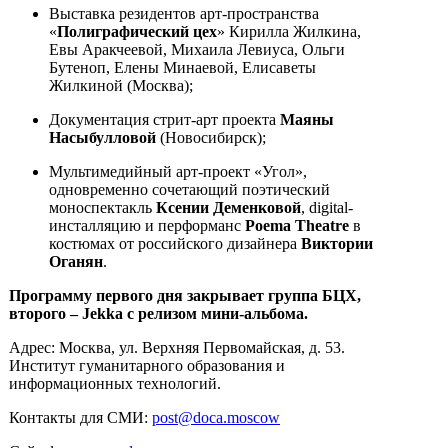
Выставка резидентов арт-пространства
«
Полиграфический цех
» Кирилла Жилкина,
Евы Аракчеевой, Михаила Левиуса, Ольги
Бутеноп, Елены Минаевой, Елисаветы
Жилкиной (Москва);
Документация стрит-арт проекта
Маяны
Насыбулловой
(Новосибирск);
Мультимедийный арт-проект «Угол»,
одновременно сочетающий поэтический
моноспектакль
Ксении Деменковой
, digital-
инсталляцию и перформанс
Poema Theatre
в
костюмах от российского дизайнера
Виктории
Оганян
.
Программу первого дня закрывает группа БЦХ,
второго – Jekka с релизом мини-альбома.
Адрес: Москва, ул. Верхняя Первомайская, д. 53.
Институт гуманитарного образования и
информационных технологий.
Контакты для СМИ:
post@doca.moscow