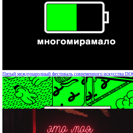
Ирина Чмырева - куратор фото-проектов / Irina Chmyreva: Supervi
Пятый международный фестиваль современного искусства DOCA-20