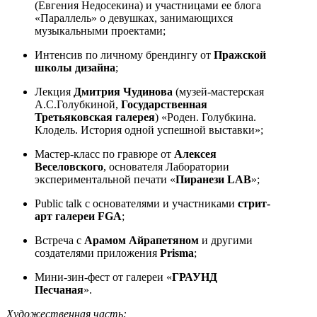
(Евгения Недосекина) и участницами ее блога
«Параллель» о девушках, занимающихся
музыкальными проектами;
Интенсив по личному брендингу от
Пражской
школы дизайна
;
Лекция
Дмитрия Чудинова
(музей-мастерская
А.С.Голубкиной,
Государственная
Третьяковская галерея
) «Роден. Голубкина.
Клодель. История одной успешной выставки»;
Мастер-класс по гравюре от
Алексея
Веселовского
, основателя Лаборатории
экспериментальной печати «
Пиранези LAB
»;
Public talk с основателями и участниками
стрит-
арт галереи FGA
;
Встреча с
Арамом Айрапетяном
и другими
создателями приложения
Prisma
;
Мини-зин-фест от галереи «
ГРАУНД
Песчаная
».
Художественная часть: