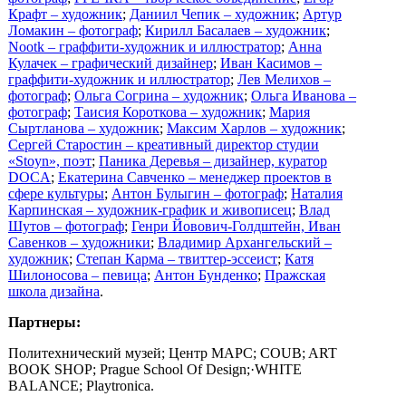
Крафт – художник
;
Даниил Чепик – художник
;
Артур
Ломакин – фотограф
;
Кирилл Басалаев – художник
;
Nootk – граффити-художник и иллюстратор
;
Анна
Кулачек – графический дизайнер
;
Иван Касимов –
граффити-художник и иллюстратор
;
Лев Мелихов –
фотограф
;
Ольга Согрина – художник
;
Ольга Иванова –
фотограф
;
Таисия Короткова – художник
;
Мария
Сыртланова – художник
;
Максим Харлов – художник
;
Сергей Старостин – креативный директор студии
«Stoyn», поэт
;
Паника Деревья – дизайнер, куратор
DOCA
;
Екатерина Савченко – менеджер проектов в
сфере культуры
;
Антон Булыгин – фотограф
;
Наталия
Карпинская – художник-график и живописец
;
Влад
Шутов – фотограф
;
Генри Йовович-Голдштейн, Иван
Савенков – художники
;
Владимир Архангельский –
художник
;
Степан Карма – твиттер-эссеист
;
Катя
Шилоносова – певица
;
Антон Бунденко
;
Пражская
школа дизайна
.
Партнеры
:
Политехнический музей; Центр МАРС; COUB; ART
BOOK SHOP; Prague School Of Design;·WHITE
BALANCE; Playtronica.