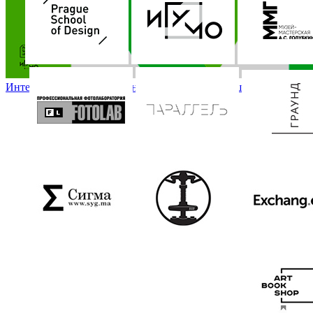
Интенсив по личному брендингу от Пражской школы дизайна / Int