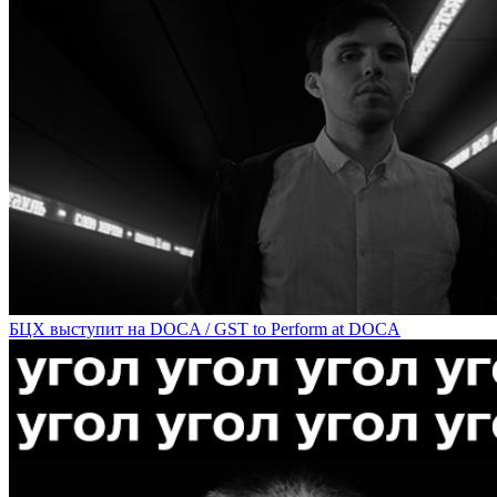
Олег Кулик расскажет о своей поездке на Burning Man на DOCA / 
БЦХ выступит на DOCA / GST to Perform at DOCA