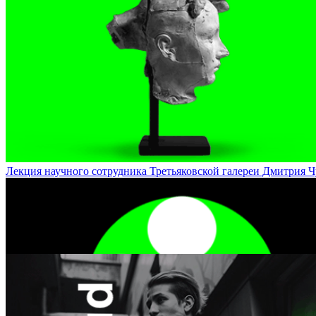
Лекция-полилог о поэзии Марины Цветаевой / Polylogue Lecture 
Лекция научного сотрудника Третьяковской галереи Дмитрия Чудин