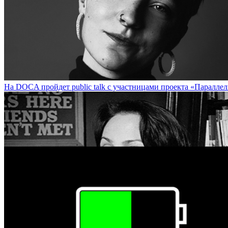
Стрит-арт-художник Udmurt (Екатеринбург) представит экспозицию
На DOCA пройдет public talk с участницами проекта «Параллель» / 