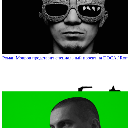
На DOCA состоится моноспектакль Ксении Деменковой с перф
Poetical Show with PoemaTheatre Performance and Clothes by VI
Роман Мокров представит специальный проект на DOCA / Roman 