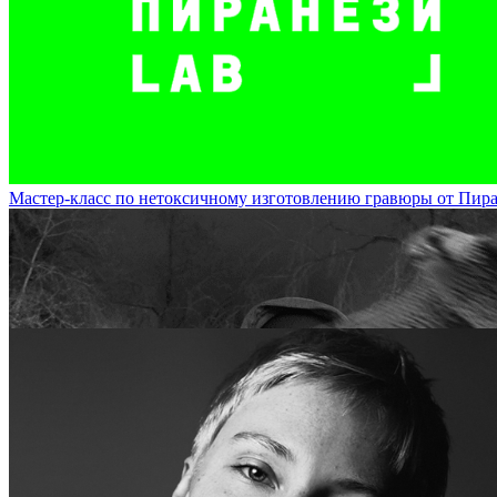
Художник Маша Иванова представит на DOCA экспозицию из картин и
DOCA
Мастер-класс по нетоксичному изготовлению гравюры от Пиране