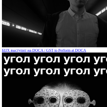
Олег Кулик расскажет о своей поездке на Burning Man на DOCA / 
БЦХ выступит на DOCA / GST to Perform at DOCA