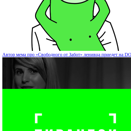
Известный художник Валерий Чтак представит экспозицию на DO
Автор мема про «Свободного от Забот» ленивца приедет на DOCA