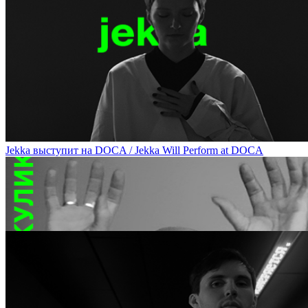
Скульптор Гурген Петросян сравнит современное и античное восп
Corporality at DOCA
Jekka выступит на DOCA / Jekka Will Perform at DOCA