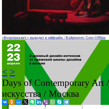
Десятый поэтический моноспектакль Ксении Деменковой / Ksen
«Культпросвет.» выходит в оффлайн / Kultprosvet. Goes Offline
<
>
Days of Contemporary Art
искусства / Москва