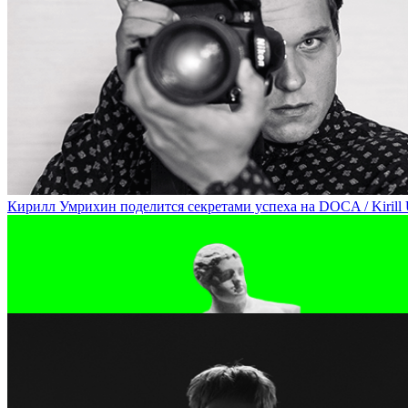
Алиса Таежная расскажет о концептуальных героях современного 
Кирилл Умрихин поделится секретами успеха на DOCA / Kirill Um