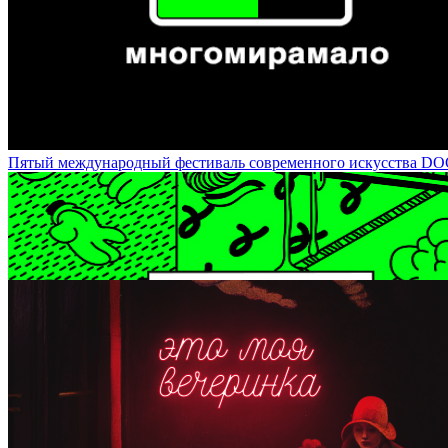
Ирина Чмырева - куратор фото-проектов / Irina Chmyreva: Supervi
Пятый международный фестиваль современного искусства DOCA-20