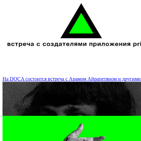
«Место преступления» часть 2 от арт-центра "Полиграфический Цех
На DOCA состоится встреча с Арамом Айрапетяном и другими с