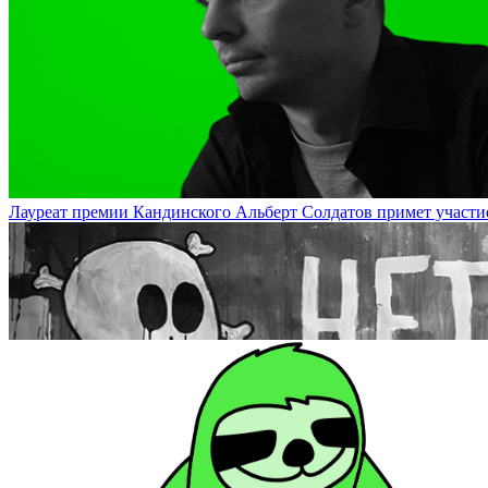
На DOCA будут показаны документации проектов арт-группы «Куд
Лауреат премии Кандинского Альберт Солдатов примет участие в 