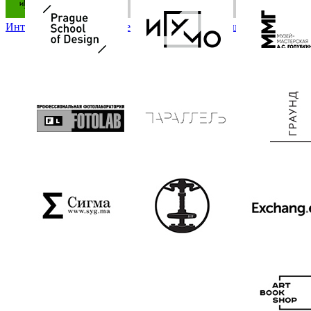
Интенсив по личному брендингу от Пражской школы дизайна / Int