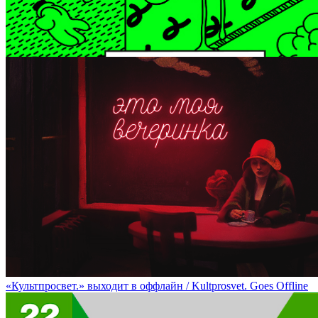
Десятый поэтический моноспектакль Ксении Деменковой / Ksen
«Культпросвет.» выходит в оффлайн / Kultprosvet. Goes Offline