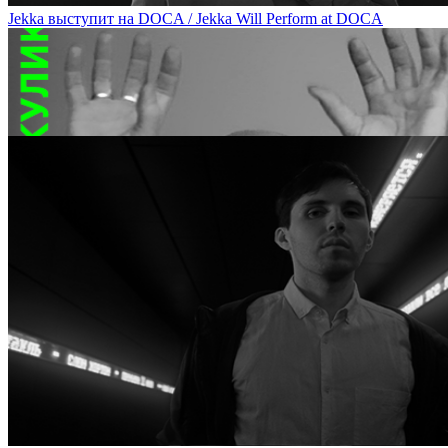
Jekka выступит на DOCA / Jekka Will Perform at DOCA
Олег Кулик расскажет о своей поездке на Burning Man на DOCA / 