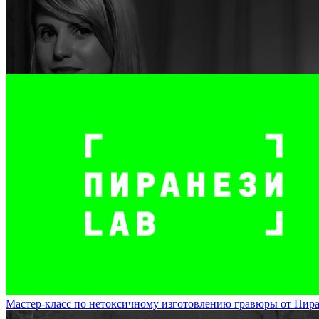
Художник Маша Иванова представит на DOCA экспозицию из картин и
DOCA
Мастер-класс по нетоксичному изготовлению гравюры от Пиране