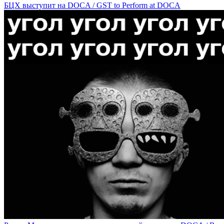
БЦХ выступит на DOCA / GST to Perform at DOCA
На DOCA состоится моноспектакль Ксении Деменковой с перф
Poetical Show with PoemaTheatre Performance and Clothes by VI