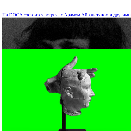
На DOCA состоится встреча с Арамом Айрапетяном и другими с
Лекция-полилог о поэзии Марины Цветаевой / Polylogue Lecture 