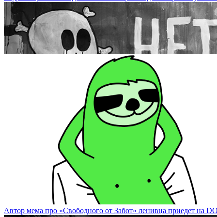
Известный художник Валерий Чтак представит экспозицию на DO
Автор мема про «Свободного от Забот» ленивца приедет на DOCA