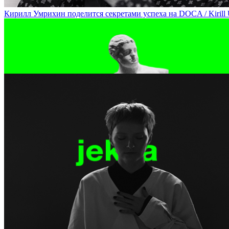
Кирилл Умрихин поделится секретами успеха на DOCA / Kirill Um
Скульптор Гурген Петросян сравнит современное и античное восп
Corporality at DOCA