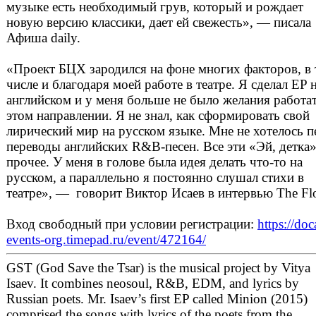
музыке есть необходимый грув, который и рождает
новую версию классики, дает ей свежесть», — писала
Афиша daily.
«Проект БЦХ зародился на фоне многих факторов, в
числе и благодаря моей работе в театре. Я сделал EP 
английском и у меня больше не было желания работат
этом направлении. Я не знал, как сформировать свой
лирический мир на русском языке. Мне не хотелось п
переводы английских R&B-песен. Все эти «Эй, детка»
прочее. У меня в голове была идея делать что-то на
русском, а параллельно я постоянно слушал стихи в
театре», — говорит Виктор Исаев в интервью The Fl
Вход свободный при условии регистрации:
https://doc
events-org.timepad.ru/event/472164/
GST (God Save the Tsar) is the musical project by Vitya
Isaev. It combines neosoul, R&B, EDM, and lyrics by
Russian poets. Mr. Isaev’s first EP called Minion (2015)
comprised the songs with lyrics of the poets from the