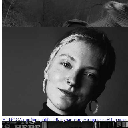
Стрит-арт-художник Udmurt (Екатеринбург) представит экспозицию
На DOCA пройдет public talk с участницами проекта «Параллель» / 