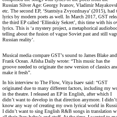
Russian Silver Age: Georgy Ivanov, Vladimir Mayakovs
etc. The second EP, ‘Stantsiya Zvyozdnaya’ (2015), had 
lyrics by modern poets as well. In March 2017, GST rele
the third EP called ‘Ellinskiy Sekret’, this time with his 
lyrics. This is ‘a mystery project, a metaphorical audiobo
telling about the fusion of vague Soviet past and still va
Russian reality’.
Musical media compare GST’s sound to James Blake and
Frank Ocean. Afisha Daily wrote: “This music has the
groove needed to originate the new version of classics an
make it fresh”.
In his interview to The Flow, Vitya Isaev said: “GST
originated due to many different factors, including my w
in the theatre. I released an EP in English, after which I
didn’t want to develop in that direction anymore. I didn’t
know any way of creating my own lyrical world in Russi
I didn’t want to sing English R&B songs in translation w
all their ‘hey baby’s and stuff. At the time, I wanted to m