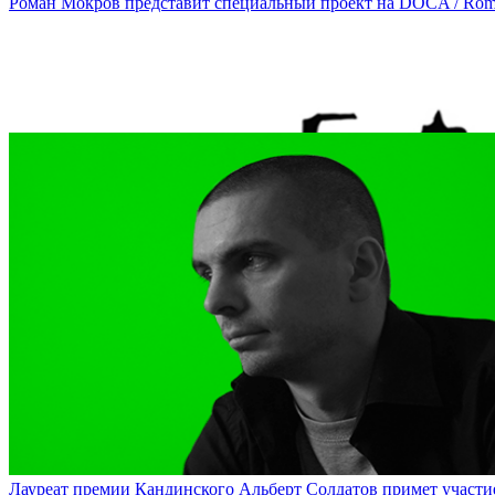
Роман Мокров представит специальный проект на DOCA / Roman 
На DOCA будут показаны документации проектов арт-группы «Куд
Лауреат премии Кандинского Альберт Солдатов примет участие в 