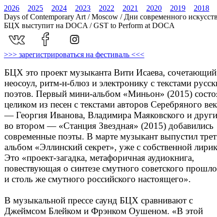
2026
2025
2024
2023
2022
2021
2020
2019
2018
Days of Contemporary Art / Moscow / Дни современного искусст
БЦХ выступит на DOCA / GST to Perform at DOCA
>>> зарегистрироваться на фестиваль <<<
БЦХ это проект музыканта Вити Исаева, сочетающий
неосоул, ритм-н-блюз и электронику с текстами русск
поэтов. Первый мини-альбом «Миньон» (2015) состо
целиком из песен с текстами авторов Серебряного век
— Георгия Иванова, Владимира Маяковского и други
во втором — «Станция Звездная» (2015) добавились
современные поэты. В марте музыкант выпустил тре
альбом «Эллинский секрет», уже с собственной лирик
Это «проект-загадка, метафоричная аудиокнига,
повествующая о синтезе смутного советского прошл
и столь же смутного российского настоящего».
В музыкальной прессе саунд БЦХ сравнивают с
Джеймсом Блейком и Фрэнком Оушеном. «В этой