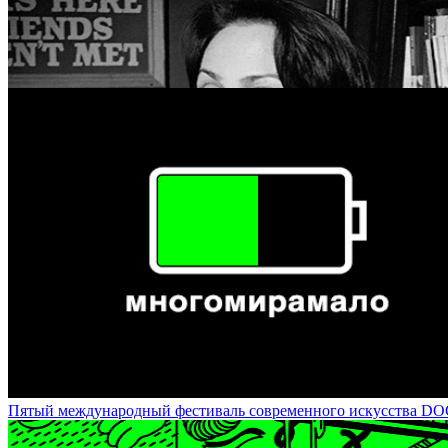
Ирина Чмырева - куратор фото-проектов / Irina Chmyreva: Supervi
Пятый международный фестиваль современного искусства DOCA-20