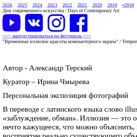
2026
2025
2024
2023
2022
2021
2020
2019
•
2018
Дни современного искусства / Days of Contemporary Art
>>> зарегистрироваться на фестиваль <<<
"Временные иллюзии красоты компьютерного экрана" / Temporary 
Автор - Александр Терский
Куратор – Ирина Чмырева
Персональная экспозиция фотографий
В переводе с латинского языка слово illu
«заблуждение, обман». Иллюзия — это о
нечто кажущееся, что можно объяснить,
восприятие реально существующего объе