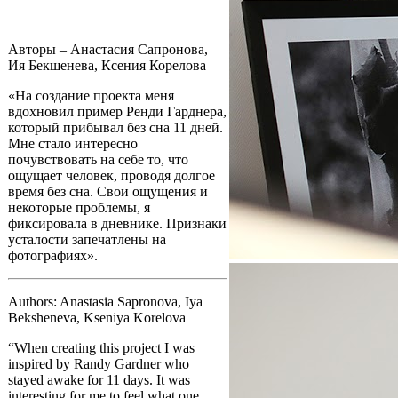
Авторы – Анастасия Сапронова,
Ия Бекшенева, Ксения Корелова
«На создание проекта меня
вдохновил пример Ренди Гарднера,
который прибывал без сна 11 дней.
Мне стало интересно
почувствовать на себе то, что
ощущает человек, проводя долгое
время без сна. Свои ощущения и
некоторые проблемы, я
фиксировала в дневнике. Признаки
усталости запечатлены на
фотографиях».
Authors: Anastasia Sapronova, Iya
Beksheneva, Kseniya Korelova
“When creating this project I was
inspired by Randy Gardner who
stayed awake for 11 days. It was
interesting for me to feel what one