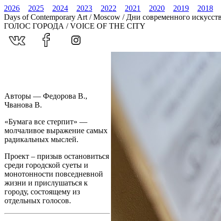
2026
2025
2024
2023
2022
2021
2020
2019
2018
Days of Contemporary Art / Moscow / Дни современного искусст
ГОЛОС ГОРОДА / VOICE OF THE CITY
Авторы — Федорова В.,
Чванова В.
«Бумага все стерпит» —
молчаливое выражение самых
радикальных мыслей.
Проект – призыв остановиться
среди городской суеты и
монотонности повседневной
жизни и прислушаться к
городу, состоящему из
отдельных голосов.