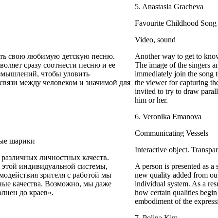
5. Anastasia Gracheva
Favourite Childhood Song
Video, sound
петь свою любимую детскую песню.
Another way to get to know 
оляет сразу соотнести песню и ее
The image of the singers an
азмышлений, чтобы уловить
immediately join the song to
связи между человеком и значимой для
the viewer for capturing the
invited to try to draw para
him or her.
6. Veronika Emanova
Communicating Vessels
вые шарики
Interactive object. Transpar
 различных личностных качеств.
и этой индивидуальной системы,
A person is presented as a 
имодействия зрителя с работой мы
new quality added from outs
ные качества. Возможно, мы даже
individual system. As a resu
лнен до краев».
how certain qualities begin
embodiment of the expressio
7. Polina Kim