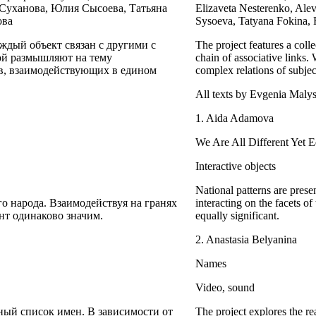
 Суханова, Юлия Сысоева, Татьяна
Elizaveta Nesterenko, Ale
ова
Sysoeva, Tatyana Fokina, 
ждый объект связан с другими с
The project features a colle
ой размышляют на тему
chain of associative links.
в, взаимодействующих в едином
complex relations of subject
All texts by Evgenia Maly
1. Aida Adamova
We Are All Different Yet E
Interactive objects
National patterns are prese
о народа. Взаимодействуя на гранях
interacting on the facets of
нт одинаково значим.
equally significant.
2. Anastasia Belyanina
Names
Video, sound
ный список имен. В зависимости от
The project explores the rea