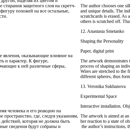
 другой, наделяя их цветом и
 стирания защитного слоя на скретч-
The author chooses one sil
фигуру похожей на все остальные,
and unique details. The ind
сти.
scratchcards is erased. As a
others is scratched off. Tha
12. Anastasia Smetanko
Shaping the Personality
Paper, digital print
ые явления, оказывающие влияние на
ь и характер. К фигуре,
The artwork demonstrates t
ючающие к ней различные сферы,
process of shaping an indiv
Wires are stretched to the 
different spheres, thus for
13. Veronika Sukhanova
Experimental Space
Interactive installation. Ob
мя человека и его реакцию на
 пространство, где, следуя указаниям,
The artwork is aimed at an 
действий, которая не должна быть
her reaction to a state of 
нные сведения будут собраны и
the author’s instructions, 