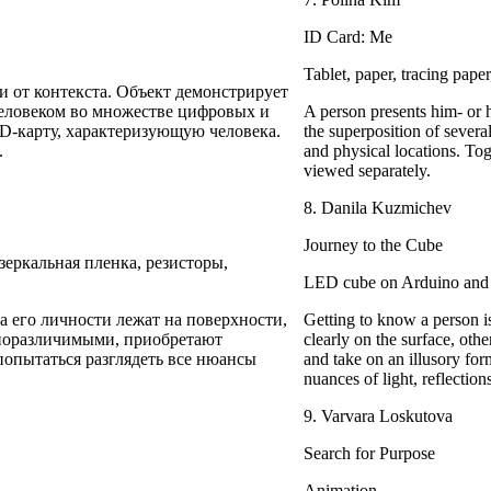
ID Card: Me
Tablet, paper, tracing paper
и от контекста. Объект демонстрирует
человеком во множестве цифровых и
A person presents him- or h
D-карту, характеризующую человека.
the superposition of severa
.
and physical locations. To
viewed separately.
8. Danila Kuzmichev
Journey to the Cube
зеркальная пленка, резисторы,
LED cube on Arduino and shi
а его личности лежат на поверхности,
Getting to know a person is
жноразличимыми, приобретают
clearly on the surface, othe
попытаться разглядеть все нюансы
and take on an illusory form
nuances of light, reflection
9. Varvara Loskutova
Search for Purpose
Animation