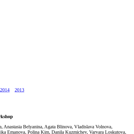
2014
2013
rkshop
a, Anastasia Belyanina, Agata Blinova, Vladislava Volnova,
nika Emanova, Polina Kim, Danila Kuzmichev, Varvara Loskutova,