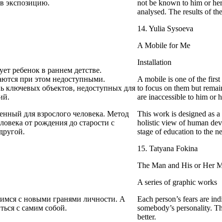
 в экспозицию.
not be known to him or her
analysed. The results of the
14. Yulia Sysoeva
A Mobile for Me
Installation
ует ребенок в раннем детстве.
таются при этом недоступными.
A mobile is one of the first 
нь ключевых объектов, недоступных для
to focus on them but remain 
ий.
are inaccessible to him or 
енный для взрослого человека. Метод
This work is designed as a
ловека от рождения до старости с
holistic view of human dev
другой.
stage of education to the ne
15. Tatyana Fokina
The Man and His or Her M
A series of graphic works
мимся с новыми гранями личности. А
Each person’s fears are in
ься с самим собой.
somebody’s personality. Th
better.