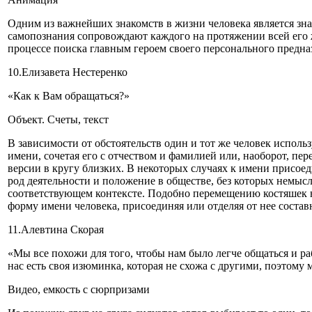
Одним из важнейших знакомств в жизни человека является зн
самопознания сопровождают каждого на протяжении всей его 
процессе поиска главным героем своего персонального предна
10.Елизавета Нестеренко
«Как к Вам обращаться?»
Объект. Счеты, текст
В зависимости от обстоятельств один и тот же человек испол
имени, сочетая его с отчеством и фамилией или, наоборот, пе
версии в кругу близких. В некоторых случаях к имени присо
род деятельности и положение в обществе, без которых немыс
соответствующем контексте. Подобно перемещению костяшек н
форму имени человека, присоединяя или отделяя от нее соста
11.Алевтина Скорая
«Мы все похожи для того, чтобы нам было легче общаться и раб
нас есть своя изюминка, которая не схожа с другими, поэтому 
Видео, емкость с сюрпризами