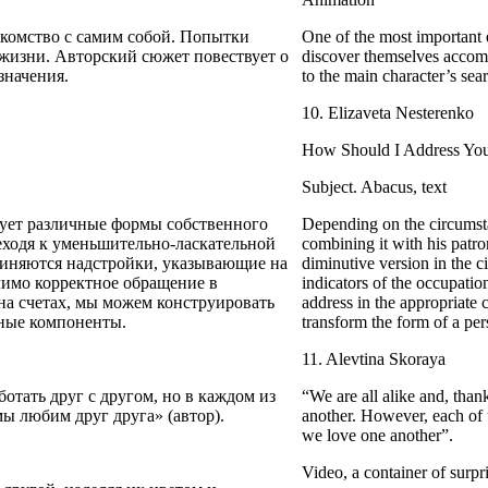
акомство с самим собой. Попытки
One of the most important e
жизни. Авторский сюжет повествует о
discover themselves accompa
значения.
to the main character’s sea
10. Elizaveta Nesterenko
How Should I Address Yo
Subject.
Abacus, text
ьзует различные формы собственного
Depending on the circumsta
реходя к уменьшительно-ласкательной
combining it with his patro
единяются надстройки, указывающие на
diminutive version in the c
лимо корректное обращение в
indicators of the occupatio
а счетах, мы можем конструировать
address in the appropriate
вные компоненты.
transform the form of a pe
11. Alevtina Skoraya
отать друг с другом, но в каждом из
“We are all alike and, than
мы любим друг друга» (автор).
another. However, each of u
we love one another”.
Video, a container of surpr