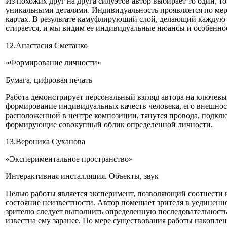
Из похожих друг на друга силуэтов автор выбирает то один, то
уникальными деталями. Индивидуальность проявляется по мере
картах. В результате камуфлирующий слой, делающий каждую 
стирается, и мы видим ее индивидуальные нюансы и особенно
12.Анастасия Сметанко
«Формирование личности»
Бумага, цифровая печать
Работа демонстрирует персональный взгляд автора на ключев
формирование индивидуальных качеств человека, его внешност
расположенной в центре композиции, тянутся провода, подкл
формирующие совокупный облик определенной личности.
13.Вероника Суханова
«Экспериментальное пространство»
Интерактивная инсталляция. Объекты, звук
Целью работы является эксперимент, позволяющий соотнести и
состояние неизвестности. Автор помещает зрителя в уединенное
зрителю следует выполнить определенную последовательность 
известна ему заранее. По мере существования работы накопле