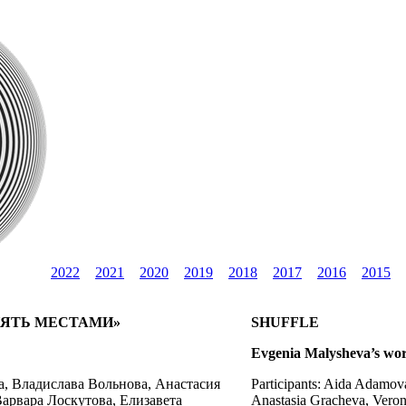
2022
2021
2020
2019
2018
2017
2016
2015
ЕНЯТЬ МЕСТАМИ»
SHUFFLE
Evgenia Malysheva’s wo
а, Владислава Вольнова, Анастасия
Participants: Aida Adamov
арвара Лоскутова, Елизавета
Anastasia Gracheva, Vero