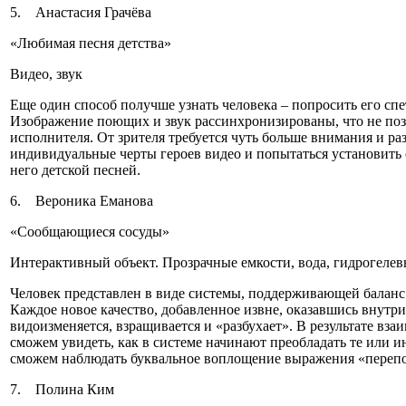
5. Анастасия Грачёва
«Любимая песня детства»
Видео, звук
Еще один способ получше узнать человека ‒ попросить его с
Изображение поющих и звук рассинхронизированы, что не позв
исполнителя. От зрителя требуется чуть больше внимания и р
индивидуальные черты героев видео и попытаться установить 
него детской песней.
6. Вероника Еманова
«Сообщающиеся сосуды»
Интерактивный объект. Прозрачные емкости, вода, гидрогеле
Человек представлен в виде системы, поддерживающей баланс
Каждое новое качество, добавленное извне, оказавшись внутр
видоизменяется, взращивается и «разбухает». В результате вза
сможем увидеть, как в системе начинают преобладать те или и
сможем наблюдать буквальное воплощение выражения «перепо
7. Полина Ким