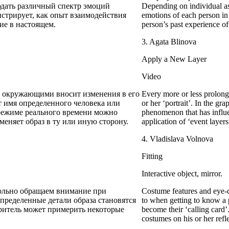
дать различный спектр эмоций
Depending on individual ass
нстрирует, как опыт взаимодействия
emotions of each person i
ие в настоящем.
person’s past experience of 
3. Agata Blinova
Apply a New Layer
Video
с окружающими вносит изменения в его
Every more or less prolong
т имя определенного человека или
or her ‘portrait’. In the gr
 режиме реального времени можно
phenomenon that has influe
еняет образ в ту или иную сторону.
application of ‘event layer
4. Vladislava Volnova
Fitting
Interactive object, mirror.
вольно обращаем внимание при
Costume features and eye-ca
пределенные детали образа становятся
to when getting to know a 
зритель может примерить некоторые
become their ‘calling card’
costumes on his or her refl